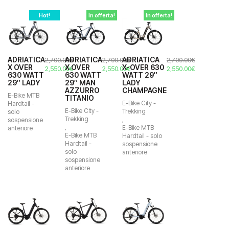
Biciclette
Hot!
In offerta!
In offerta!
E-Bikes
Taglia
None
ADRIATICA
ADRIATICA
ADRIATICA
2,700.00
€
2,700.00
€
2,700.00
€
X OVER
X OVER
X-OVER 630
Il
Il
Il
Il
Il
Il
2,550.00
€
2,550.00
€
2,550.00
€
L/XL
630 WATT
630 WATT
WATT 29″
prezzo
prezzo
prezzo
prezzo
prezzo
prezzo
29″ LADY
29″ MAN
LADY
originale
attuale
originale
attuale
originale
attuale
S/M
AZZURRO
CHAMPAGNE
era:
è:
era:
è:
era:
è:
E-Bike MTB
TITANIO
Taglia Unica
2,700.00€.
2,550.00€.
2,700.00€.
2,550.00€.
2,700.00€.
2,550.00€.
E-Bike City -
Hardtail -
E-Bike City -
Trekking
solo
Taglia unica a ingresso facilitato
Trekking
,
sospensione
,
E-Bike MTB
anteriore
Taglia unica bambino
E-Bike MTB
Hardtail - solo
Hardtail -
sospensione
XXS
solo
anteriore
sospensione
42 XXS
anteriore
46 XXS
46 XS
46 easy entry
50 XS