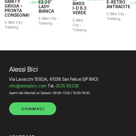
VANITY
E-RETRÒ
E2 26″
Il
Il
1,649.00
€
Il
1,3
BIKES
GRIGIA –
ANTRACITE
LADY
prezzo
prezzo
pre
I-D 8.3
PRONTA
BIANCA
originale
attuale
VERDE
ori
E-Bike City -
CONSEGNA!
era:
è:
era
E-Bike City -
Trekking
E-Bike
1,700.00€.
1,649.00€.
E-Bike City -
1,4
Trekking
City -
Trekking
Trekking
Alessi Bici
Via Lavacchi 1592/A, 41038 San Felice S/P (MO)
info@alessibici.com
Tel.
0535 85338
Aperti dal Martedì al Sabato: 09:00-13:00 / 15:00-19:00
CHIAMACI