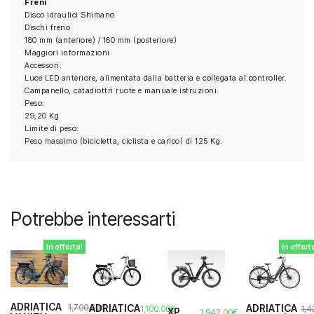
Freni
Disco idraulici Shimano
Dischi freno
180 mm (anteriore) / 160 mm (posteriore)
Maggiori informazioni
Accessori:
Luce LED anteriore, alimentata dalla batteria e collegata al controller.
Campanello, catadiottri ruote e manuale istruzioni.
Peso:
29,20 Kg
Limite di peso:
Peso massimo (bicicletta, ciclista e carico) di 125 Kg.
Potrebbe interessarti
In offerta!
In offert
ADRIATICA
1,700.00
€
ADRIATICA
ADRIATICA
1,4
1,100.00
€
XP
1,942.00
€