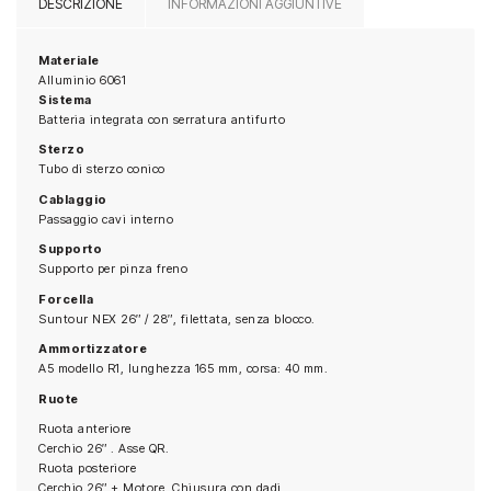
DESCRIZIONE
INFORMAZIONI AGGIUNTIVE
Materiale
Alluminio 6061
Sistema
Batteria integrata con serratura antifurto
Sterzo
Tubo di sterzo conico
Cablaggio
Passaggio cavi interno
Supporto
Supporto per pinza freno
Forcella
Suntour NEX 26″ / 28″, filettata, senza blocco.
Ammortizzatore
A5 modello R1, lunghezza 165 mm, corsa: 40 mm.
Ruote
Ruota anteriore
Cerchio 26″ . Asse QR.
Ruota posteriore
Cerchio 26″ + Motore. Chiusura con dadi.