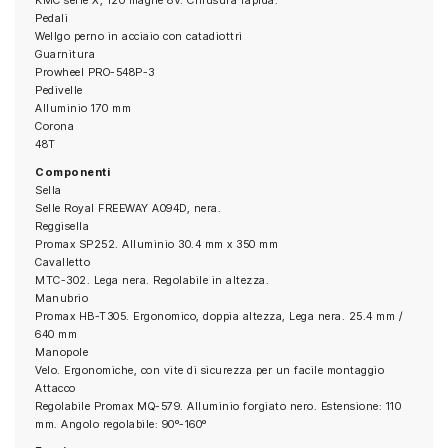
KMC serie X, 120 maglie 8V. Chiusura rapida.
Pedali
Wellgo perno in acciaio con catadiottri
Guarnitura
Prowheel PRO-548P-3
Pedivelle
Alluminio 170 mm
Corona
48T
Componenti
Sella
Selle Royal FREEWAY A094D, nera.
Reggisella
Promax SP252. Alluminio 30.4 mm x 350 mm
Cavalletto
MTC-302. Lega nera. Regolabile in altezza.
Manubrio
Promax HB-T305. Ergonomico, doppia altezza, Lega nera. 25.4 mm /
640 mm
Manopole
Velo. Ergonomiche, con vite di sicurezza per un facile montaggio
Attacco
Regolabile Promax MQ-579. Alluminio forgiato nero. Estensione: 110
mm. Angolo regolabile: 90º-160º