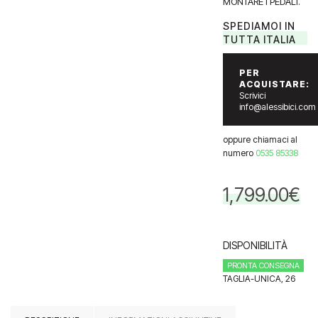
MONTARE I PEDALI.
SPEDIAMOI IN
TUTTA ITALIA
PER
ACQUISTARE:
Scrivici
info@alessibici.com
oppure chiamaci al
numero
0535 85338
1,799.00
€
DISPONIBILITÀ
PRONTA CONSEGNA
TAGLIA-UNICA, 26