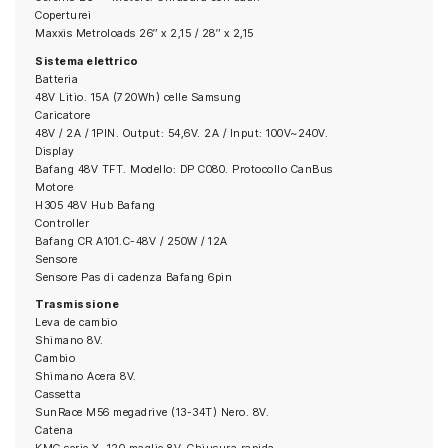
Coperturei
Maxxis Metroloads 26″ x 2,15 / 28″ x 2,15
Sistema elettrico
Batteria
48V Litio. 15A (720Wh) celle Samsung
Caricatore
48V / 2A / 1PIN. Output: 54,6V. 2A / Input: 100V~240V.
Display
Bafang 48V TFT. Modello: DP C080. Protocollo CanBus
Motore
H305 48V Hub Bafang
Controller
Bafang CR A101.C-48V / 250W / 12A
Sensore
Sensore Pas di cadenza Bafang 6pin
Trasmissione
Leva de cambio
Shimano 8V.
Cambio
Shimano Acera 8V.
Cassetta
SunRace M56 megadrive (13-34T) Nero. 8V.
Catena