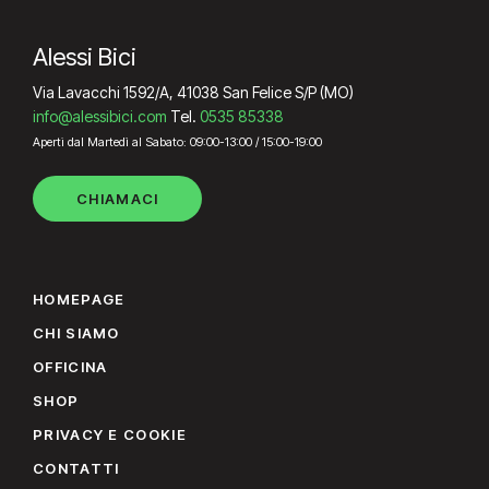
XL 22"
XL 22" 56cm
Alessi Bici
XS 14" 35.5cm
Via Lavacchi 1592/A, 41038 San Felice S/P (MO)
XXL
info@alessibici.com
Tel.
0535 85338
XXL 23" 58cm
Aperti dal Martedì al Sabato: 09:00-13:00 / 15:00-19:00
XXL 24" 61cm
CHIAMACI
HOMEPAGE
CHI SIAMO
OFFICINA
SHOP
PRIVACY E COOKIE
CONTATTI