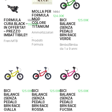
53 S
MOLLA PER
146.00
€
50 S
FORMULA
Il
Il
124.00
€
MOD
prezzo
prezzo
FORMULA
BICI
150.00
€
125.00
€
S
COLORE
CURA BLACK –
BALANCE
originale
attuale
Il
Il
119.00
€
TITANIUM
IN OFFERTA!!
(SENZA
era:
è:
prezzo
prezzo
S 15" 38cm
– PREZZO
PEDALI)
146.00€.
124.00€.
originale
attuale
Ammortizzatori
IMBATTIBILE!!
BRN RACE
S 16"
,
era:
è:
VERDE
Prodotti
150.00€.
119.00€.
Freni MTB
S 16" 41cm
Formula
Bimbo/Bimba
da 1 a 9 anni
43
43-M
M
M 17" 43cm
M 18"
M 18" 45cm
BICI
BICI
BICI
125.00
€
125.00
€
125.00
€
44
BALANCE
BALANCE
BALANCE
(SENZA
(SENZA
(SENZA
45
PEDALI)
PEDALI)
PEDALI)
BRN RACE
BRN RACE
BRN RACE
48
GIALLA
ROSSA
FUCSIA