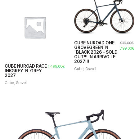
CUBE NUROAD ONE
919.00
€
GROVEGREEN´N
Il
Il
799.00
€
´BLACK 2026 – SOLD
prezzo
pr
OUT!!! IN ARRIVO LE
originale
at
2027!!!
era:
è:
CUBE NUROAD RACE
1,499.00
€
919.00€.
79
Cube
,
Gravel
INKGREY´N´GREY
2027
Cube
,
Gravel