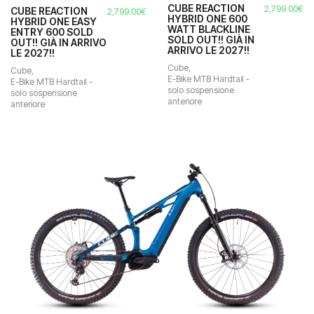
CUBE REACTION
2,799.00
€
CUBE REACTION
2,799.00
€
HYBRID ONE 600
HYBRID ONE EASY
WATT BLACKLINE
ENTRY 600 SOLD
ezzo
SOLD OUT!! GIÀ IN
OUT!! GIÀ IN ARRIVO
tuale
ARRIVO LE 2027!!
LE 2027!!
Cube
,
990.00€.
Cube
,
E-Bike MTB Hardtail -
E-Bike MTB Hardtail -
solo sospensione
solo sospensione
anteriore
anteriore