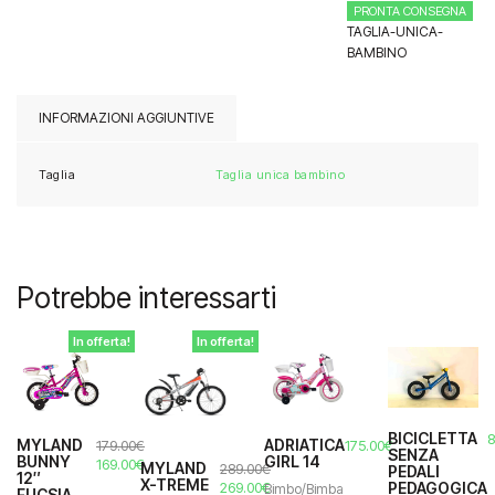
PRONTA CONSEGNA
TAGLIA-UNICA-
BAMBINO
INFORMAZIONI AGGIUNTIVE
Taglia
Taglia unica bambino
Potrebbe interessarti
In offerta!
In offerta!
BICICLETTA
8
MYLAND
ADRIATICA
179.00
€
175.00
€
SENZA
BUNNY
GIRL 14
Il
Il
169.00
€
MYLAND
289.00
€
PEDALI
12″
prezzo
prezzo
X-TREME
Il
Il
269.00
€
PEDAGOGICA
Bimbo/Bimba
FUCSIA