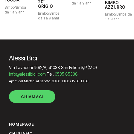
20″
originale
attuale
BIMBO
prezzo
prezzo
da 1 a 9 anni
GRIGIO
era:
è:
AZZURRO
Bimbo/Bimba
originale
attuale
179.00€.
169.00€.
da 1 a 9 anni
era:
è:
Bimbo/Bimba
Bimbo/Bimba da
289.00€.
269.00€.
da 1 a 9 anni
1 a 9 anni
Alessi Bici
Via Lavacchi 1592/A, 41038 San Felice S/P (MO)
info@alessibici.com
Tel.
0535 85338
Aperti dal Martedì al Sabato: 09:00-13:00 / 15:00-19:00
CHIAMACI
HOMEPAGE
CHI SIAMO