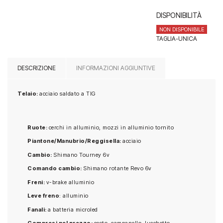
era:
è:
DISPONIBILITÀ
335.00€.
310.00€.
NON DISPONIBILE
TAGLIA-UNICA
DESCRIZIONE
INFORMAZIONI AGGIUNTIVE
Telaio:
acciaio saldato a TIG
Ruote
:
cerchi in alluminio, mozzi in alluminio tornito
Piantone/Manubrio/Reggisella:
acciaio
Cambio:
Shimano Tourney 6v
Comando cambio:
Shimano rotante Revo 6v
Freni:
v-brake alluminio
Leve freno
: alluminio
Fanali:
a batteria microled