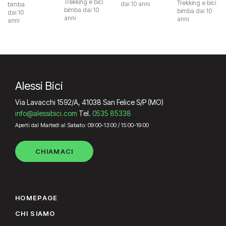
Trekking e bici
Trekking e bici
dai 10 anni
bimba
bimba dai 10
bimba dai 10
dai 10
anni
anni
anni
Alessi Bici
Via Lavacchi 1592/A, 41038 San Felice S/P (MO)
info@alessibici.com
Tel.
0535 85338
Aperti dal Martedì al Sabato: 09:00-13:00 / 15:00-19:00
CHIAMACI
HOMEPAGE
CHI SIAMO