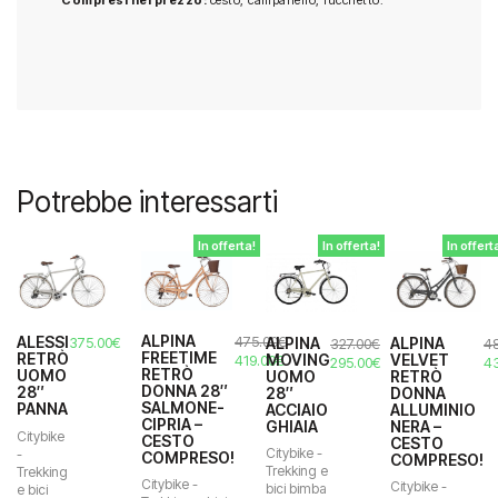
Compresi nel prezzo:
cesto, campanello, lucchetto.
Potrebbe interessarti
In offerta!
In offerta!
In offert
ALPINA
475.00
€
ALESSI
ALPINA
ALPINA
375.00
€
327.00
€
48
FREETIME
RETRÒ
MOVING
VELVET
Il
Il
419.00
€
Il
Il
Il
295.00
€
4
RETRÒ
UOMO
UOMO
RETRÒ
prezzo
prezzo
prezzo
prezzo
pr
DONNA 28″
28″
28″
DONNA
originale
attuale
originale
attuale
or
SALMONE-
PANNA
ACCIAIO
ALLUMINIO
era:
è:
era:
è:
er
CIPRIA –
GHIAIA
NERA –
475.00€.
419.00€.
327.00€.
295.00€.
48
Citybike
CESTO
CESTO
Citybike -
-
COMPRESO!
COMPRESO!
Trekking e
Trekking
Citybike -
Citybike -
bici bimba
e bici