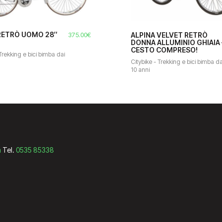
 RETRÒ UOMO 28″
ALPINA VELVET RETRÒ
375.00
€
DONNA ALLUMINIO GHIAIA 
CESTO COMPRESO!
 Trekking e bici bimba dai
Citybike - Trekking e bici bimba da
10 anni
m
Tel.
0535 85338