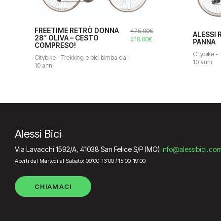
FREETIME RETRÒ DONNA
475.00
€
ALESSI
28″ OLIVA – CESTO
Il
Il
419.00
€
PANNA
COMPRESO!
prezzo
prezzo
Citybike -
originale
attuale
Citybike - Trekking e bici bimba dai
10 anni
era:
è:
10 anni
475.00€.
419.00€.
Alessi Bici
Via Lavacchi 1592/A, 41038 San Felice S/P (MO)
info@alessibici.co
Aperti dal Martedì al Sabato: 09:00-13:00 / 15:00-19:00
CHIAMACI