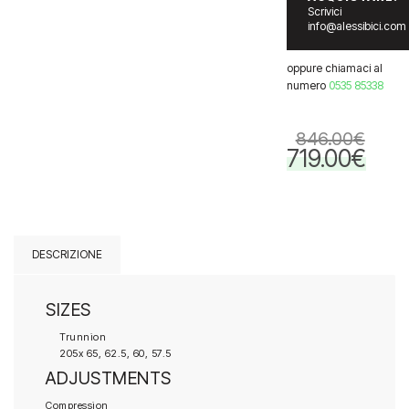
Scrivici
info@alessibici.com
oppure chiamaci al
numero
0535 85338
846.00
€
719.00
€
Il
Il
prezzo
prezzo
originale
attuale
era:
è:
846.00€.
719.00€.
DESCRIZIONE
SIZES
Trunnion
205x 65, 62.5, 60, 57.5
ADJUSTMENTS
Compression