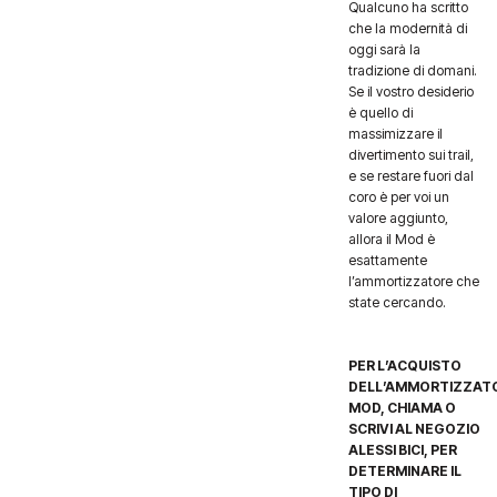
Qualcuno ha scritto
che la modernità di
oggi sarà la
tradizione di domani.
Se il vostro desiderio
è quello di
massimizzare il
divertimento sui trail,
e se restare fuori dal
coro è per voi un
valore aggiunto,
allora il Mod è
esattamente
l’ammortizzatore che
state cercando.
PER L’ACQUISTO
DELL’AMMORTIZZAT
MOD, CHIAMA O
SCRIVI AL NEGOZIO
ALESSI BICI, PER
DETERMINARE IL
TIPO DI