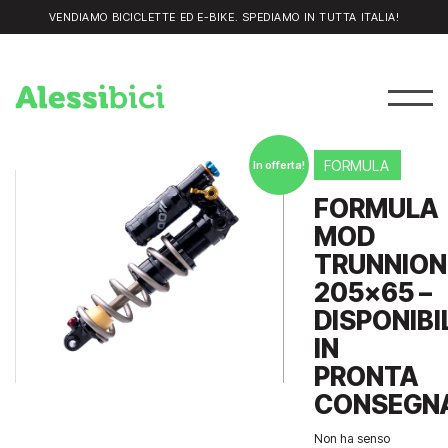
VENDIAMO BICICLETTE ED E-BIKE. SPEDIAMO IN TUTTA ITALIA!
FORMULA
In offerta!
FORMULA
MOD
TRUNNION
205×65 –
DISPONIBI
IN
PRONTA
CONSEGNA
Non ha senso