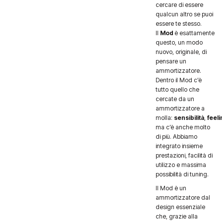
cercare di essere
qualcun altro se puoi
essere te stesso.
Il
Mod
è esattamente
questo, un modo
nuovo, originale, di
pensare un
ammortizzatore.
Dentro il Mod c’è
tutto quello che
cercate da un
ammortizzatore a
molla:
sensibilità
,
feeli
ma c’è anche molto
di più. Abbiamo
integrato insieme
prestazioni, facilità di
utilizzo e massima
possibilità di tuning.
Il Mod è un
ammortizzatore dal
design essenziale
che, grazie alla