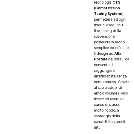
tecnologia
CTS
(Compression
Tuning System
),
permetterà ad ogni
rider di eseguire il
fine-tuning della
sospensione
posteriore in modo
semplice ed efficace.
Il design ad
Alta
Portata
dell’idraulica
consente di
raggiungere
un’affidabilità senza
compromessi. Grazie
al suo bladder di
ampio volume il Mod
riesce ad avere un
carico di stacco
molto ridotto, a
vantaggio della
sensibilità ai piccoli
urti.