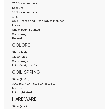
17 Click Adjustment
Rebound
13 Click Adjustment
CTS
Gold, Orange and Green valves included
Lockout
Shock body mounted
Coil spring
Preload
COLORS
Shock body
Glossy black
Coil springs
Ultraviolet, titanium
COIL SPRING
Sizes (lbs/in)
300, 350, 400, 450, 500, 550, 600
Material
Ultralight steel
HARDWARE
Sizes (mm)