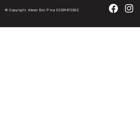
© Copyright. Alessi Bici P.Iva 02391470362