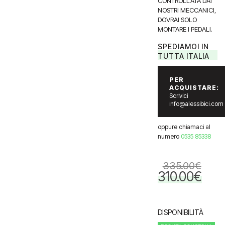
CONTROLLATA DAI
NOSTRI MECCANICI,
DOVRAI SOLO
MONTARE I PEDALI.
SPEDIAMOI IN
TUTTA ITALIA
PER
ACQUISTARE:
Scrivici
info@alessibici.com
oppure chiamaci al
numero
0535 85338
335.00
€
310.00
€
Il
Il
prezzo
prezzo
originale
attuale
era:
è:
DISPONIBILITÀ
335.00€.
310.00€.