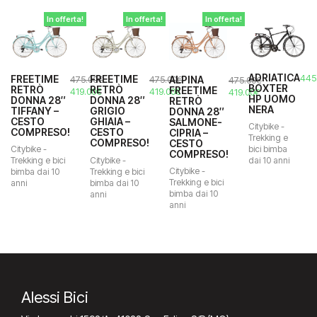
In offerta!
In offerta!
In offerta!
ADRIATICA
445
FREETIME
FREETIME
ALPINA
475.00
€
475.00
€
475.00
€
BOXTER
RETRÒ
RETRÒ
FREETIME
Il
Il
Il
Il
Il
Il
419.00
€
419.00
€
419.00
€
HP UOMO
DONNA 28″
DONNA 28″
RETRÒ
prezzo
prezzo
prezzo
prezzo
prezzo
prezzo
NERA
TIFFANY –
GRIGIO
DONNA 28″
originale
attuale
originale
attuale
originale
attuale
CESTO
GHIAIA –
SALMONE-
era:
è:
era:
è:
Citybike -
era:
è:
COMPRESO!
CESTO
CIPRIA –
Trekking e
475.00€.
419.00€.
475.00€.
419.00€.
475.00€.
419.00€.
COMPRESO!
CESTO
bici bimba
Citybike -
COMPRESO!
Citybike -
dai 10 anni
Trekking e bici
Citybike -
Trekking e bici
bimba dai 10
Trekking e bici
bimba dai 10
anni
bimba dai 10
anni
anni
Alessi Bici