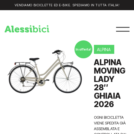
VENDIAMO BICICLETTE ED E-BIKE. SPEDIAMO IN TUTTA ITALIA!
ALPINA
In offerta!
ALPINA
MOVING
LADY
28″
GHIAIA
2026
OGNI BICICLETTA
VIENE SPEDITA GIÀ
ASSEMBLATA E