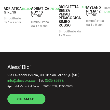
BICICLETTA
82.00
€
MYLAND
189.
ADRIATICA
ADRIATICA
180.00
€
175.00
€
SENZA
NINJA 12″
Il
179.
GIRL 16
BOY 16
PEDALI
VERDE
prez
VERDE
PEDAGOGICA
Bimbo/Bimba
orig
Bimbo/Bimba
BIMBO
Bimbo/Bimba
da 1 a 9 anni
era:
da 1 a 9 anni
ROSSO
da 1 a 9 anni
189.
Bimbo/Bimba da
1 a 9 anni
Alessi Bici
Via Lavacchi 1592/A, 41038 San Felice S/P (MO)
info@alessibici.com
Tel.
0535 85338
Aperti dal Martedì al Sabato: 09:00-13:00 / 15:00-19:00
CHIAMACI