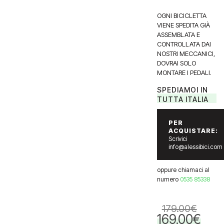
OGNI BICICLETTA
VIENE SPEDITA GIÀ
ASSEMBLATA E
CONTROLLATA DAI
NOSTRI MECCANICI,
DOVRAI SOLO
MONTARE I PEDALI.
SPEDIAMOI IN
TUTTA ITALIA
PER
ACQUISTARE:
Scrivici
info@alessibici.com
oppure chiamaci al
numero
0535 85338
179.00
€
169.00
€
Il
Il