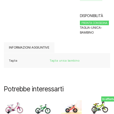
prezzo
prezzo
originale
attuale
era:
è:
DISPONIBILITÀ
179.00€.
169.00€.
PRONTA CONSEGNA
TAGLIA-UNICA-
BAMBINO
INFORMAZIONI AGGIUNTIVE
Taglia
Taglia unica bambino
Potrebbe interessarti
In offert