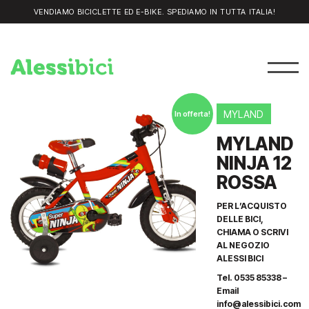
VENDIAMO BICICLETTE ED E-BIKE. SPEDIAMO IN TUTTA ITALIA!
MYLAND
In offerta!
MYLAND
NINJA 12
ROSSA
PER L’ACQUISTO
DELLE BICI,
CHIAMA O SCRIVI
AL NEGOZIO
ALESSI BICI
Tel. 0535 85338 –
Email
info@alessibici.com