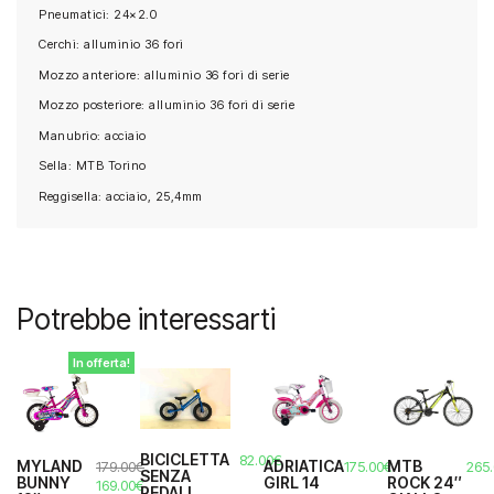
Pneumatici: 24×2.0
Cerchi: alluminio 36 fori
Mozzo anteriore: alluminio 36 fori di serie
Mozzo posteriore: alluminio 36 fori di serie
Manubrio: acciaio
Sella: MTB Torino
Reggisella: acciaio, 25,4mm
Potrebbe interessarti
In offerta!
BICICLETTA
82.00
€
MYLAND
ADRIATICA
MTB
179.00
€
175.00
€
265
SENZA
BUNNY
GIRL 14
ROCK 24″
Il
Il
169.00
€
PEDALI