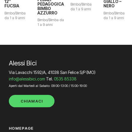
12″
GIALLO –
prezzo
prezzo
PEDAGOGICA
Bimbo/Bimba
FUCSIA
NERO
originale
attuale
BIMBO
da 1 a 9 anni
era:
è:
AZZURRO
Bimbo/Bimba
Bimbo/Bimba
179.00€.
169.00€.
da 1 a 9 anni
da 1 a 9 anni
Bimbo/Bimba da
1 a 9 anni
Alessi Bici
Via Lavacchi 1592/A, 41038 San Felice S/P (MO)
info@alessibici.com
Tel.
0535 85338
Aperti dal Martedì al Sabato: 09:00-13:00 / 15:00-19:00
CHIAMACI
HOMEPAGE