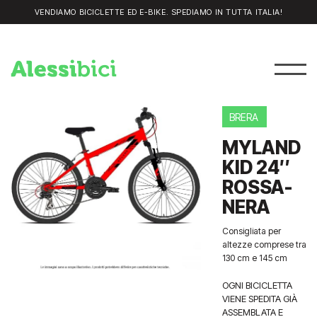
VENDIAMO BICICLETTE ED E-BIKE. SPEDIAMO IN TUTTA ITALIA!
BRERA
MYLAND
KID 24″
ROSSA-
NERA
Consigliata per
altezze comprese tra
130 cm e 145 cm
OGNI BICICLETTA
VIENE SPEDITA GIÀ
ASSEMBLATA E