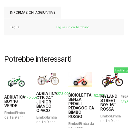
INFORMAZIONI AGGIUNTIVE
Taglia
Taglia unica bambino
Potrebbe interessarti
In offert
ADRIATICA
273.00
€
BICICLETTA
82.00
€
MYLAND
189.
ADRIATICA
175.00
€
CTB 24″
SENZA
STREET
Il
BOY 16
179.
JUNIOR
PEDALI
BOY 16″
VERDE
prez
BIANCO
PEDAGOGICA
ROSSA
OPACO
orig
BIMBO
Bimbo/Bimba
era:
Bimbo/Bimba
ROSSO
da 1 a 9 anni
Bimbo/Bimba
189.
da 1 a 9 anni
da 1 a 9 anni
Bimbo/Bimba da