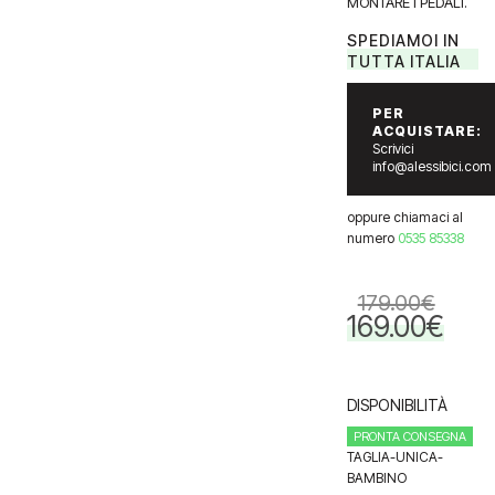
MONTARE I PEDALI.
SPEDIAMOI IN
TUTTA ITALIA
PER
ACQUISTARE:
Scrivici
info@alessibici.com
oppure chiamaci al
numero
0535 85338
179.00
€
169.00
€
Il
Il
prezzo
prezzo
originale
attuale
era:
è:
DISPONIBILITÀ
179.00€.
169.00€.
PRONTA CONSEGNA
TAGLIA-UNICA-
BAMBINO