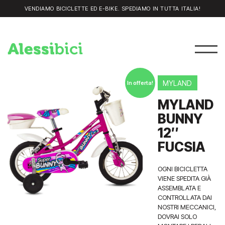
VENDIAMO BICICLETTE ED E-BIKE. SPEDIAMO IN TUTTA ITALIA!
MYLAND
In offerta!
MYLAND
BUNNY
12″
FUCSIA
OGNI BICICLETTA
VIENE SPEDITA GIÀ
ASSEMBLATA E
CONTROLLATA DAI
NOSTRI MECCANICI,
DOVRAI SOLO