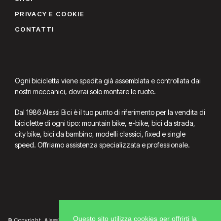
PRIVACY E COOKIE
CONTATTI
Ogni bicicletta viene spedita già assemblata e controllata dai
nostri meccanici, dovrai solo montare le ruote.
Dal 1986 Alessi Bici è il tuo punto di riferimento per la vendita di
biciclette di ogni tipo: mountain bike, e-bike, bici da strada,
city bike, bici da bambino, modelli classici, fixed e single
speed. Offriamo assistenza specializzata e professionale.
Questo sito utilizza cookies per offrirti la
© Copyright. Alessi Bici P.Iva 02391470362