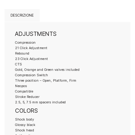
era:
è:
790.00€.
672.00€
DESCRIZIONE
ADJUSTMENTS
Compression
21 Click Adjustment
Rebound
23 Click Adjustment
CTS
Gold, Orange and Green valves included
Compression Switch
Three position – Open, Platform, Firm
Neopos
Compatible
Stroke Reducer
2.5, 5, 7.5 mm spacers included
COLORS
Shock body
Glossy black
Shock head