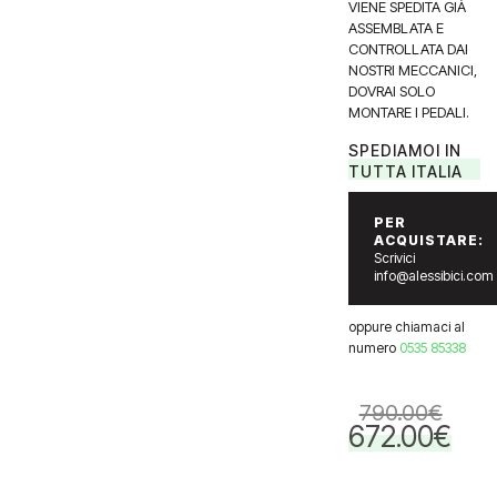
VIENE SPEDITA GIÀ
ASSEMBLATA E
CONTROLLATA DAI
NOSTRI MECCANICI,
DOVRAI SOLO
MONTARE I PEDALI.
SPEDIAMOI IN
TUTTA ITALIA
PER
ACQUISTARE:
Scrivici
info@alessibici.com
oppure chiamaci al
numero
0535 85338
790.00
€
672.00
€
Il
Il
prezzo
prezzo
originale
attuale