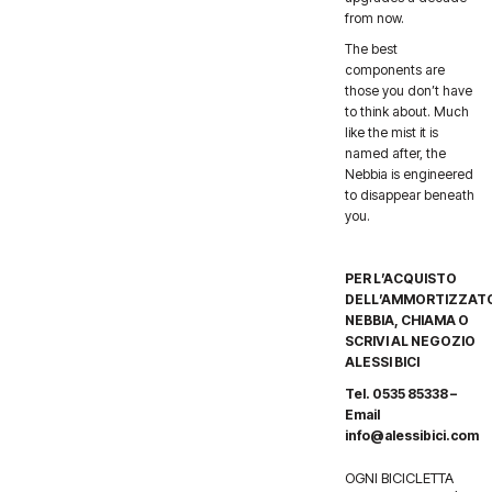
from now.
The best
components are
those you don’t have
to think about. Much
like the mist it is
named after, the
Nebbia is engineered
to disappear beneath
you.
PER L’ACQUISTO
DELL’AMMORTIZZAT
NEBBIA, CHIAMA O
SCRIVI AL NEGOZIO
ALESSI BICI
Tel. 0535 85338 –
Email
info@alessibici.com
OGNI BICICLETTA