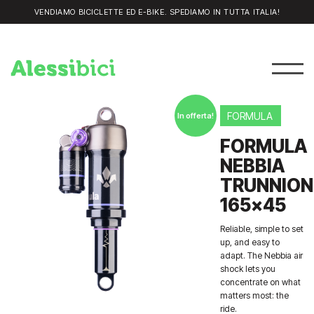
VENDIAMO BICICLETTE ED E-BIKE. SPEDIAMO IN TUTTA ITALIA!
FORMULA
In offerta!
FORMULA
NEBBIA
TRUNNION
165×45
Reliable, simple to set
up, and easy to
adapt. The Nebbia air
shock lets you
concentrate on what
matters most: the
ride.