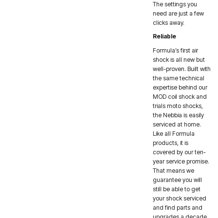
The settings you
need are just a few
clicks away.
Reliable
Formula’s first air
shock is all new but
well-proven. Built with
the same technical
expertise behind our
MOD coil shock and
trials moto shocks,
the Nebbia is easily
serviced at home.
Like all Formula
products, it is
covered by our ten-
year service promise.
That means we
guarantee you will
still be able to get
your shock serviced
and find parts and
upgrades a decade