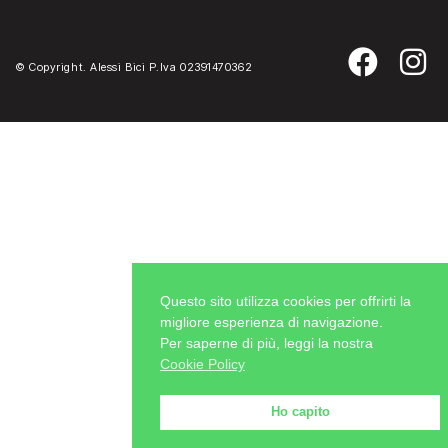
© Copyright. Alessi Bici P.Iva 02391470362
Questo sito utilizza cookies per offrirti la
migliore esperienza di navigazione.
Per saperne di più, leggi la nostra
Cookie Policy
Ho capito