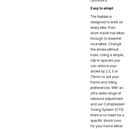
hydraulics.
Easy to adapt
The Nebbia is
designed to work on
every bike, from
short-travel trail bikes
through to downhill
race bikes. Change
the stroke without
tools. Using a simple,
clip-in spacers you
can reduce your
stroke by 2.5, 5 or
7.5mm to suit your
frame and riding
preferences. With an
ultra-wide range of
rebound adjustment
and our Compression
Tuning System (CTS)
there is no need for a
specific shock tune
for your frame either.