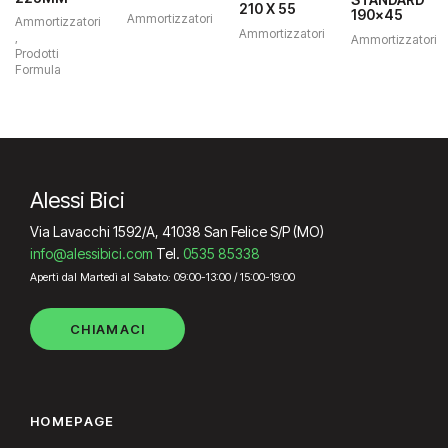
era:
è:
originale
attuale
pr
210 X 55
190×45
era:
è:
197.00€.
167.00€.
Ammortizzatori
era:
è:
or
Ammortizzatori
930.00€.
790.00€.
Ammortizzatori
949.00€.
805.00€.
er
,
Ammortizzatori
79
Prodotti
Formula
Alessi Bici
Via Lavacchi 1592/A, 41038 San Felice S/P (MO)
info@alessibici.com
Tel.
0535 85338
Aperti dal Martedì al Sabato: 09:00-13:00 / 15:00-19:00
CHIAMACI
HOMEPAGE