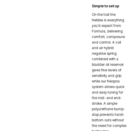
Simple to set up
On the trail the
Nebbia is everything
you’d expect from
Formula, delivering
comfort, composure
and control. A coil
and air hybrid
negative spring
combined with a
bladder oil reservoir
gives fine levels of
sensitivity and grip
while our Neopos
system allows quick
and easy tuning for
the mid- and end-
stroke. A simple
polyurethane bump-
stop prevents harsh
bottom outs without
the need for complex