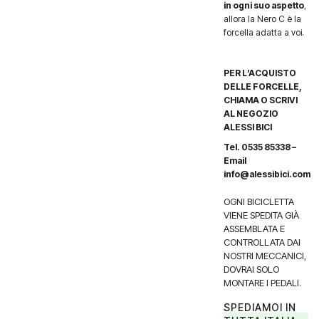
in ogni suo aspetto
,
allora la Nero C è la
forcella adatta a voi.
PER L’ACQUISTO
DELLE FORCELLE,
CHIAMA O SCRIVI
AL NEGOZIO
ALESSI BICI
Tel. 0535 85338 –
Email
info@alessibici.com
OGNI BICICLETTA
VIENE SPEDITA GIÀ
ASSEMBLATA E
CONTROLLATA DAI
NOSTRI MECCANICI,
DOVRAI SOLO
MONTARE I PEDALI.
SPEDIAMOI IN