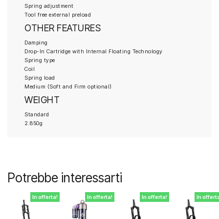
Spring adjustment
Tool free external preload
OTHER FEATURES
Damping
Drop-In Cartridge with Internal Floating Technology
Spring type
Coil
Spring load
Medium (Soft and Firm optional)
WEIGHT
Standard
2.850g
Potrebbe interessarti
In offerta!
In offerta!
In offerta!
In offert