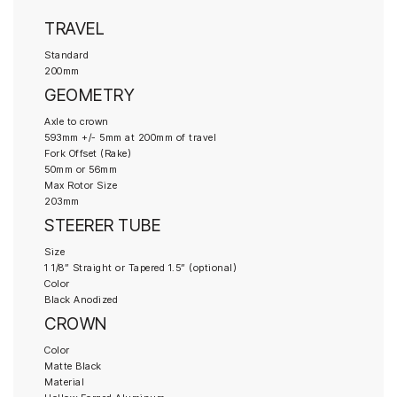
TRAVEL
Standard
200mm
GEOMETRY
Axle to crown
593mm +/- 5mm at 200mm of travel
Fork Offset (Rake)
50mm or 56mm
Max Rotor Size
203mm
STEERER TUBE
Size
1 1/8” Straight or Tapered 1.5” (optional)
Color
Black Anodized
CROWN
Color
Matte Black
Material