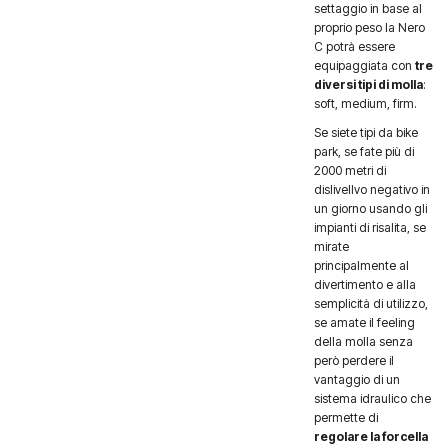
settaggio in base al
proprio peso la Nero
C potrà essere
equipaggiata con
tre
diversi tipi di molla
:
soft, medium, firm.
Se siete tipi da bike
park, se fate più di
2000 metri di
dislivellvo negativo in
un giorno usando gli
impianti di risalita, se
mirate
principalmente al
divertimento e alla
semplicità di utilizzo,
se amate il feeling
della molla senza
però perdere il
vantaggio di un
sistema idraulico che
permette di
regolare la forcella