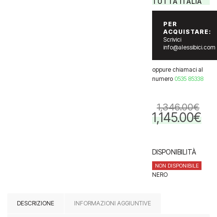
TUTTA ITALIA
PER
ACQUISTARE:
Scrivici
info@alessibici.com
oppure chiamaci al
numero
0535 85338
1,346.00
€
1,145.00
€
Il
Il
prezzo
prezz
originale
attua
era:
è:
DISPONIBILITÀ
1,346.00€.
1,145.
NON DISPONIBILE
NERO
DESCRIZIONE
INFORMAZIONI AGGIUNTIVE