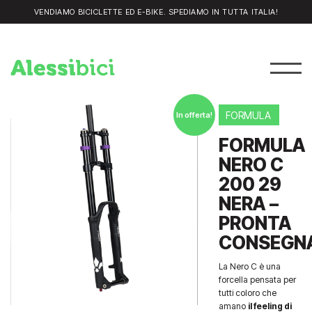
VENDIAMO BICICLETTE ED E-BIKE. SPEDIAMO IN TUTTA ITALIA!
FORMULA
In offerta!
FORMULA
NERO C
200 29
NERA –
PRONTA
CONSEGNA
La Nero C è una
forcella pensata per
tutti coloro che
amano
il feeling di