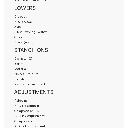
Hollow Forged Aluminum
LOWERS
Dropout
20QR BOOST
Axle
FIRM Locking System
Color
Black (matt)
STANCHIONS
Diameter (Ø)
35mm
Material
7075 aluminum
Finish
Hard anodized black
ADJUSTMENTS
Rebound
21 Click adjustment
Compression LS
12 Click adjustment
Compression HS
20 Click adjustment