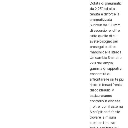
Dotata di pneumatici
da 2,25″ ad alta
tenuta e di forcella
ammortizzata
Suntour da 100 mm
di escursione, offre
tutto quello di cui
avete bisogno per
proseguire oltre i
margini della strada.
Un cambio Shimano
2×8 dall’ampia
gamma di rapporti vi
consentirà di
affrontare le salite più
ripide e tenaci freni a
disco idraulici vi
assicureranno
controllo in discesa.
Inoltre, con il sistema
SizeSplit sarà facile
trovare la misura
ideale e il nuovo