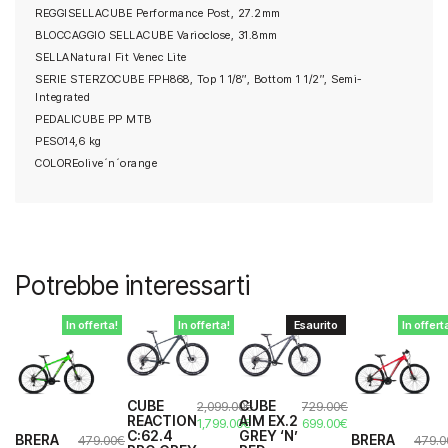
REGGISELLA
CUBE Performance Post, 27.2mm
BLOCCAGGIO SELLA
CUBE Varioclose, 31.8mm
SELLA
Natural Fit Venec Lite
SERIE STERZO
CUBE FPH868, Top 1 1/8″, Bottom 1 1/2″, Semi-
Integrated
PEDALI
CUBE PP MTB
PESO
14,6 kg
COLORE
olive´n´orange
Potrebbe interessarti
In offerta!
In offerta!
Esaurito
In offert
CUBE
CUBE
729.00
€
2,099.00
€
AIM EX.2
REACTION
Il
Il
Il
Il
699.00
€
1,799.00
€
GREY ‘N’
C:62.4
prezzo
prezzo
BRERA
BRERA
prezzo
prezzo
479.00
€
479.0