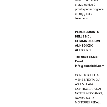
telaio con tubo di
sterzo conico è
pronto per accogliere
un reggisella
telescopico.
PER L’ACQUISTO
DELLE BICI,
CHIAMA O SCRIVI
AL NEGOZIO
ALESSI BICI
Tel. 0535 85338 –
Email
info@alessibici.com
OGNI BICICLETTA
VIENE SPEDITA GIÀ
ASSEMBLATA E
CONTROLLATA DAI
NOSTRI MECCANICI,
DOVRAI SOLO
MONTARE I PEDALI.