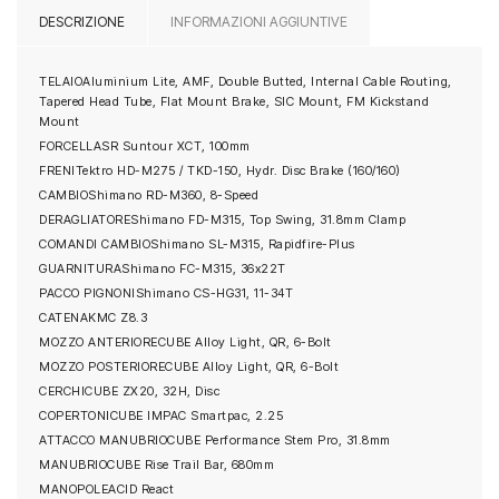
DESCRIZIONE
INFORMAZIONI AGGIUNTIVE
TELAIO
Aluminium Lite, AMF, Double Butted, Internal Cable Routing,
Tapered Head Tube, Flat Mount Brake, SIC Mount, FM Kickstand
Mount
FORCELLA
SR Suntour XCT, 100mm
FRENI
Tektro HD-M275 / TKD-150, Hydr. Disc Brake (160/160)
CAMBIO
Shimano RD-M360, 8-Speed
DERAGLIATORE
Shimano FD-M315, Top Swing, 31.8mm Clamp
COMANDI CAMBIO
Shimano SL-M315, Rapidfire-Plus
GUARNITURA
Shimano FC-M315, 36x22T
PACCO PIGNONI
Shimano CS-HG31, 11-34T
CATENA
KMC Z8.3
MOZZO ANTERIORE
CUBE Alloy Light, QR, 6-Bolt
MOZZO POSTERIORE
CUBE Alloy Light, QR, 6-Bolt
CERCHI
CUBE ZX20, 32H, Disc
COPERTONI
CUBE IMPAC Smartpac, 2.25
ATTACCO MANUBRIO
CUBE Performance Stem Pro, 31.8mm
MANUBRIO
CUBE Rise Trail Bar, 680mm
MANOPOLE
ACID React