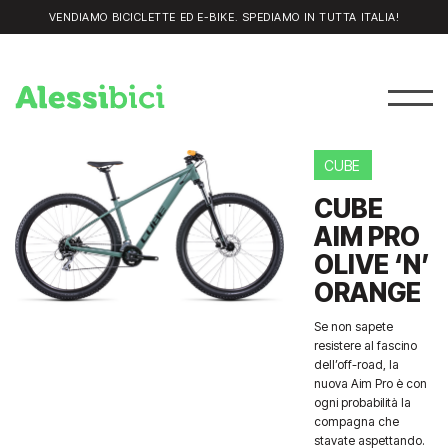
VENDIAMO BICICLETTE ED E-BIKE. SPEDIAMO IN TUTTA ITALIA!
CUBE
CUBE
AIM PRO
OLIVE ‘N’
ORANGE
Se non sapete
resistere al fascino
dell’off-road, la
nuova Aim Pro è con
ogni probabilità la
compagna che
stavate aspettando.