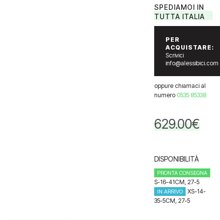
SPEDIAMOI IN
TUTTA ITALIA
PER
ACQUISTARE:
Scrivici
info@alessibici.com
oppure chiamaci al
numero
0535 85338
629.00
€
DISPONIBILITÀ
PRONTA CONSEGNA
S-16-41CM, 27-5
XS-14-
IN ARRIVO
35-5CM, 27-5