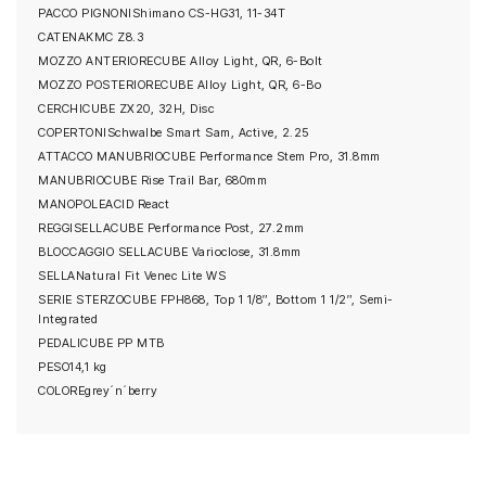
PACCO PIGNONI
Shimano CS-HG31, 11-34T
CATENA
KMC Z8.3
MOZZO ANTERIORE
CUBE Alloy Light, QR, 6-Bolt
MOZZO POSTERIORE
CUBE Alloy Light, QR, 6-Bo
CERCHI
CUBE ZX20, 32H, Disc
COPERTONI
Schwalbe Smart Sam, Active, 2.25
ATTACCO MANUBRIO
CUBE Performance Stem Pro, 31.8mm
MANUBRIO
CUBE Rise Trail Bar, 680mm
MANOPOLE
ACID React
REGGISELLA
CUBE Performance Post, 27.2mm
BLOCCAGGIO SELLA
CUBE Varioclose, 31.8mm
SELLA
Natural Fit Venec Lite WS
SERIE STERZO
CUBE FPH868, Top 1 1/8″, Bottom 1 1/2″, Semi-
Integrated
PEDALI
CUBE PP MTB
PESO
14,1 kg
COLORE
grey´n´berry