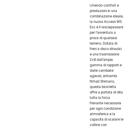
Unendo comfort e
prestazioni in una
combinazione ideale,
la nuova Access WS
Exc è il lasciapassare
per l’avventura a
prova di qualsiasi
terreno. Dotata di
freni a disco idraulici
e una trasmissione
2×8 dall’ampia
gamma di rapporti e
dalle cambiate
agevoli, entrambi
firmati Shimano,
questa bicicletta
offre a portata di dita
tutta la forza
frenante necessaria
per ogni condizione
atmosferica e la
capacità di scalare le
colline con