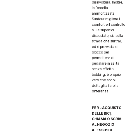
disinvoltura. Inoltre,
la forcella
ammortizzata
Suntour migliora il
comfort e il controllo
sulle superfici
dissestate, sia sulla
strada che sui trail,
ed è provvista di
blocco per
permettervi di
pedalare in salita
senza effetto
bobbing. è proprio
vero che sono i
dettagli a fare la
differenza.
PER L’ACQUISTO
DELLE BICI,
CHIAMA O SCRIVI
AL NEGOZIO
ALESSI BICI