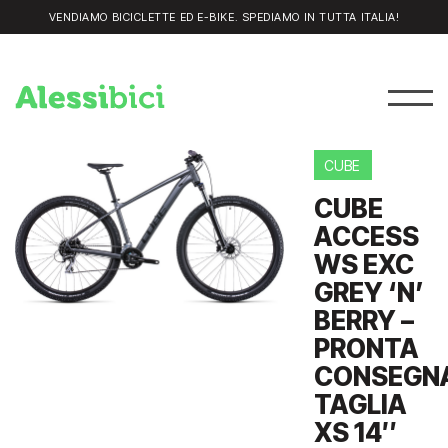
VENDIAMO BICICLETTE ED E-BIKE. SPEDIAMO IN TUTTA ITALIA!
CUBE
CUBE
ACCESS
WS EXC
GREY ‘N’
BERRY –
PRONTA
CONSEGN
TAGLIA
XS 14″