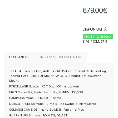
679.00
€
DISPONIBILITÀ
PRONTA CONSEGNA
S-16-41CM, 27-5
DESCRIZIONE
INFORMAZIONI AGGIUNTIVE
TELAIO
Aluminium Lite, AMF, Double Butted, Internal Cable Routing,
Tapered Head Tube, Flat Mount Brake, SIC Mount, FM Kickstand
Mount
FORCELLA
SR Suntour XCT Disc, 100mm, Lockout
FRENI
Clarks M2, Hydr. Disc Brake, PM/PM (160/160)
CAMBIO
Shimano RD-M360, 8-Speed
DERAGLIATORE
Shimano FD-M315, Top Swing, 31.8mm Clamp
COMANDI CAMBIO
Shimano SL-M315, Rapidfire-Plus
GUARNITURA
Shimano FC-M315, 36x22T