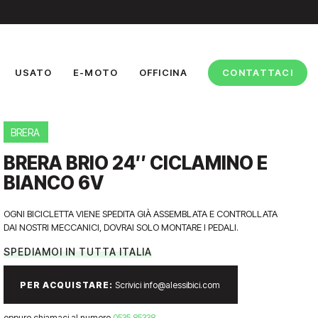
USATO
E-MOTO
OFFICINA
CONTATTACI
BRERA
BRERA BRIO 24″ CICLAMINO E
BIANCO 6V
OGNI BICICLETTA VIENE SPEDITA GIÀ ASSEMBLATA E CONTROLLATA
DAI NOSTRI MECCANICI, DOVRAI SOLO MONTARE I PEDALI.
SPEDIAMOI IN TUTTA ITALIA
PER ACQUISTARE:
Scrivici info@alessibici.com
oppure chiamaci al numero
0535 85338