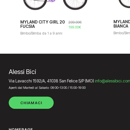
MYLAND 
MYLAND CITY GIRL 20
209.00
€
BIANCA
FUCSIA
Il
Il
199.00
€
prezzo
prezzo
Bimbo/Bim
Bimbo/Bimba da 1 a 9 anni
originale
attuale
era:
è:
209.00€.
199.00€.
Alessi Bici
Via Lavacchi 1592/A, 41038 San Felice S/P (MO)
info@alessibici.co
Aperti dal Martedì al Sabato: 09:00-13:00 / 15:00-19:00
CHIAMACI
HOMEPAGE