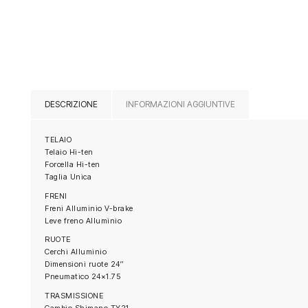
DESCRIZIONE
INFORMAZIONI AGGIUNTIVE
TELAIO
Telaio Hi-ten
Forcella Hi-ten
Taglia Unica
FRENI
Freni Alluminio V-brake
Leve freno Alluminio
RUOTE
Cerchi Alluminio
Dimensioni ruote 24″
Pneumatico 24×1.75
TRASMISSIONE
Cambio Shimano TY21