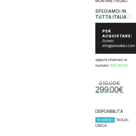
MONTARE I PEDALI.
SPEDIAMOI IN
TUTTA ITALIA
PER
ACQUISTARE:
Scrivici
info@alessibici.com
oppure chiamaci al
numero
0535 85338
319.00
€
299.00
€
Il
Il
prezzo
prezzo
originale
attuale
era:
è:
DISPONIBILITÀ
319.00€.
299.00€
TAGLIA-
IN ARRIVO
UNICA