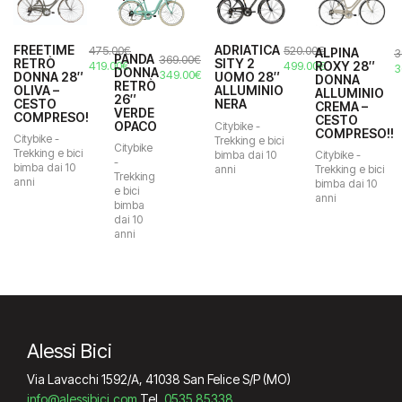
FREETIME
ADRIATICA
475.00
€
520.00
€
ALPINA
3
PANDA
369.00
€
RETRÒ
SITY 2
Il
Il
Il
Il
ROXY 28″
419.00
€
499.00
€
Il
3
DONNA
Il
Il
349.00
€
DONNA 28″
UOMO 28″
DONNA
prezzo
prezzo
prezzo
prezzo
p
RETRÒ
prezzo
prezzo
OLIVA –
ALLUMINIO
ALLUMINIO
originale
attuale
originale
attuale
o
26″
CESTO
NERA
originale
attuale
CREMA –
era:
è:
era:
è:
VERDE
e
COMPRESO!
era:
è:
CESTO
OPACO
475.00€.
419.00€.
520.00€.
499.00€.
Citybike -
3
COMPRESO!!
369.00€.
349.00€.
Citybike -
Trekking e bici
Citybike
Trekking e bici
bimba dai 10
Citybike -
-
bimba dai 10
anni
Trekking e bici
Trekking
anni
bimba dai 10
e bici
anni
bimba
dai 10
anni
Alessi Bici
Via Lavacchi 1592/A, 41038 San Felice S/P (MO)
info@alessibici.com
Tel.
0535 85338