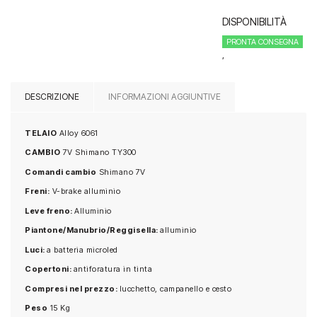
era:
è:
DISPONIBILITÀ
480.00€.
439.00
PRONTA CONSEGNA
,
DESCRIZIONE
INFORMAZIONI AGGIUNTIVE
TELAIO
Alloy 6061
CAMBIO
7V Shimano TY300
Comandi cambio
Shimano 7V
Freni:
V-brake alluminio
Leve freno:
Alluminio
Piantone/Manubrio/Reggisella:
alluminio
Luci:
a batteria microled
Copertoni:
antiforatura in tinta
Compresi nel prezzo:
lucchetto, campanello e cesto
Peso
15 Kg