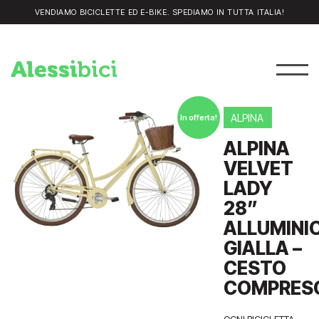
VENDIAMO BICICLETTE ED E-BIKE. SPEDIAMO IN TUTTA ITALIA!
ALPINA
In offerta!
ALPINA
VELVET
LADY
28”
ALLUMINI
GIALLA –
CESTO
COMPRES