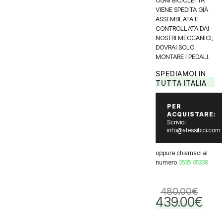
OGNI BICICLETTA
VIENE SPEDITA GIÀ
ASSEMBLATA E
CONTROLLATA DAI
NOSTRI MECCANICI,
DOVRAI SOLO
MONTARE I PEDALI.
SPEDIAMOI IN
TUTTA ITALIA
PER
ACQUISTARE:
Scrivici
info@alessibici.com
oppure chiamaci al
numero
0535 85338
480.00
€
439.00
€
Il
Il
prezzo
prezzo
originale
attuale