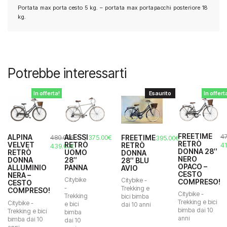
Portata max porta cesto 5 kg. – portata max portapacchi posteriore 18
kg.
Potrebbe interessarti
In offerta!
Esaurito
In offert
FREETIME
47
ALESSI
ALPINA
FREETIME
375.00
€
480.00
€
395.00
€
RETRÒ
Il
RETRÒ
VELVET
41
RETRÒ
Il
Il
439.00
€
DONNA 28″
UOMO
RETRÒ
DONNA
pr
prezzo
prezzo
NERO
28″
DONNA
28″ BLU
or
originale
attuale
OPACO –
PANNA
ALLUMINIO
AVIO
er
era:
è:
CESTO
NERA –
47
480.00€.
439.00€.
Citybike
Citybike -
COMPRESO!
CESTO
-
Trekking e
COMPRESO!
Citybike -
Trekking
bici bimba
Trekking e bici
Citybike -
e bici
dai 10 anni
bimba dai 10
Trekking e bici
bimba
anni
bimba dai 10
dai 10