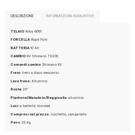
DESCRIZIONE
INFORMAZIONI AGGIUNTIVE
TELAIO
Alloy 6061
FORCELLA
Rigid Fork
BATTERIA
10 Ah
CAMBIO
6V Shimano TX200
Comandi cambio
Shimano 6V
Freni:
freni a disco meccanici
Leve freno:
Alluminio
Ruote
20″
Piantone/Manubrio/Reggisella:
alluminio
Luci:
a batteria microled
Compresi nel prezzo:
lucchetto, campanello
Peso
25 Kg