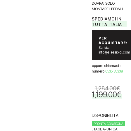
DOVRAI SOLO
MONTARE I PEDALI.
SPEDIAMOI IN
TUTTA ITALIA
PER
ACQUISTARE:
Scrivici
info@alessibici.com
oppure chiamaci al
numero
0535 85338
1,284.00
€
1,199.00
€
Il
Il
prezzo
prezz
originale
attua
era:
è:
DISPONIBILITÀ
1,284.00€.
1,199.
PRONTA CONSEGNA
, TAGLIA-UNICA