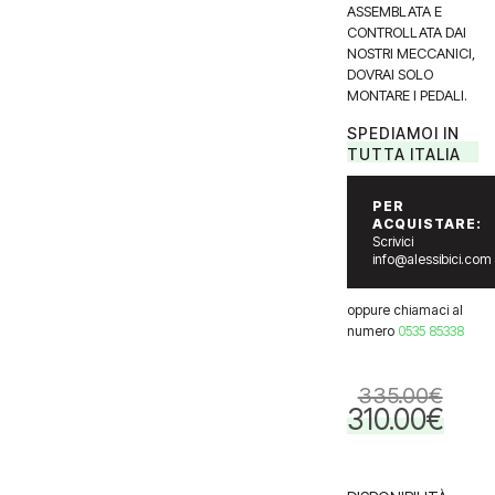
ASSEMBLATA E
CONTROLLATA DAI
NOSTRI MECCANICI,
DOVRAI SOLO
MONTARE I PEDALI.
SPEDIAMOI IN
TUTTA ITALIA
PER
ACQUISTARE:
Scrivici
info@alessibici.com
oppure chiamaci al
numero
0535 85338
335.00
€
310.00
€
Il
Il
prezzo
prezzo
originale
attuale
era:
è: