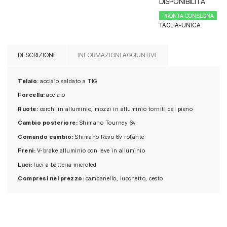
DISPONIBILITÀ
335.00€.
310.00€.
PRONTA CONSEGNA
TAGLIA-UNICA
DESCRIZIONE
INFORMAZIONI AGGIUNTIVE
Telaio:
acciaio saldato a TIG
Forcella:
acciaio
Ruote:
cerchi in alluminio, mozzi in alluminio torniti dal pieno
Cambio posteriore:
Shimano Tourney 6v
Comando cambio:
Shimano Revo 6v rotante
Freni:
V-brake alluminio con leve in alluminio
Luci:
luci a batteria microled
Compresi nel prezzo:
campanello, lucchetto, cesto