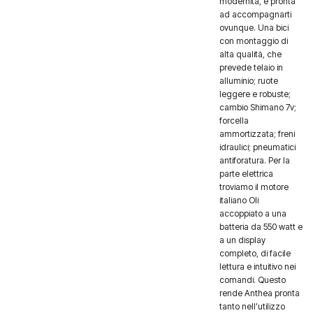
modernità, è pronta
ad accompagnarti
ovunque. Una bici
con montaggio di
alta qualità, che
prevede telaio in
alluminio; ruote
leggere e robuste;
cambio Shimano 7v;
forcella
ammortizzata; freni
idraulici; pneumatici
antiforatura. Per la
parte elettrica
troviamo il motore
italiano Oli
accoppiato a una
batteria da 550 watt e
a un display
completo, di facile
lettura e intuitivo nei
comandi. Questo
rende Anthea pronta
tanto nell’utilizzo