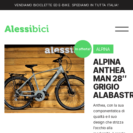
VENDIAMO BICICLETTE ED E-BIKE. SPEDIAMO IN TUTTA ITALIA!
ALPINA
In offerta!
ALPINA
ANTHEA
MAN 28″
GRIGIO
ALABAST
Anthea, con la sua
componentistica di
qualità e il suo
design che strizza
l’occhio alla