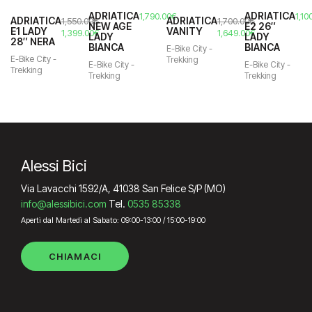
ADRIATICA
ADRIATICA
1,790.00
€
1,10
ADRIATICA
ADRIATICA
1,550.00
€
1,700.00
€
NEW AGE
E2 26″
E1 LADY
VANITY
Il
Il
Il
Il
1,399.00
€
1,649.00
€
LADY
LADY
28″ NERA
prezzo
prezzo
prezzo
prezzo
BIANCA
BIANCA
E-Bike City -
originale
attuale
originale
attuale
E-Bike City -
Trekking
E-Bike City -
E-Bike City -
era:
è:
era:
è:
Trekking
Trekking
Trekking
1,550.00€.
1,399.00€.
1,700.00€.
1,649.00€.
Alessi Bici
Via Lavacchi 1592/A, 41038 San Felice S/P (MO)
info@alessibici.com
Tel.
0535 85338
Aperti dal Martedì al Sabato: 09:00-13:00 / 15:00-19:00
CHIAMACI