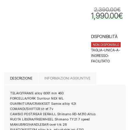
2,390.00
€
1,990.00
€
Il
Il
prezzo
pre
originale
attu
era:
è:
DISPONIBILITÀ
2,390.00€.
1,99
NON DISPONIBILE
TAGLIA-UNICA-A-
INGRESSO-
FACILITATO
DESCRIZIONE
INFORMAZIONI AGGIUNTIVE
TELAIO/FRAME alloy 6061 mm 460
FORCELLA/FORK Suntour NEX ML
GUARNITURA/CRANKSET Samox alloy 42t
COMANDI/SHIFTER st-ef 7v
CAMBIO POST/REAR DERAILL Shimano RD-M310 Altus
RUOTA LIBERA/FREEWHEEL Shimano TY21 7 speed
MANUBRIO/HANDLEBAR over trk 28
PIANTONE/STEM alloy h.s. adjustable iso 4210