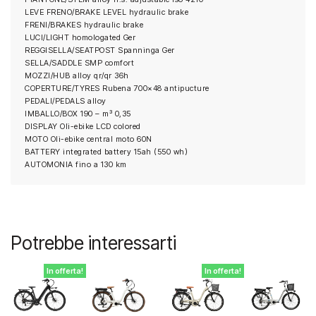
LEVE FRENO/BRAKE LEVEL hydraulic brake
FRENI/BRAKES hydraulic brake
LUCI/LIGHT homologated Ger
REGGISELLA/SEATPOST Spanninga Ger
SELLA/SADDLE SMP comfort
MOZZI/HUB alloy qr/qr 36h
COPERTURE/TYRES Rubena 700×48 antipucture
PEDALI/PEDALS alloy
IMBALLO/BOX 190 – m³ 0,35
DISPLAY Oli-ebike LCD colored
MOTO Oli-ebike central moto 60N
BATTERY integrated battery 15ah (550 wh)
AUTOMONIA fino a 130 km
Potrebbe interessarti
In offerta!
In offerta!