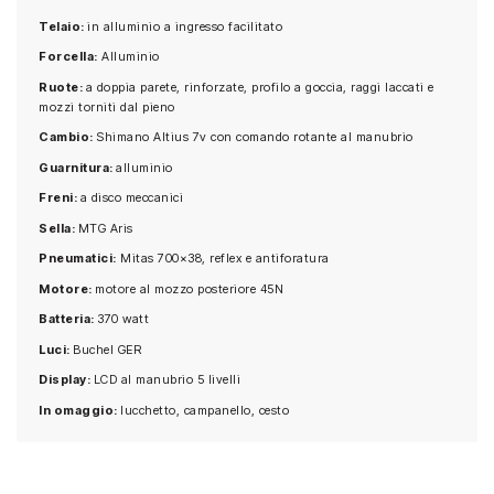
Telaio:
in alluminio a ingresso facilitato
Forcella:
Alluminio
Ruote:
a doppia parete, rinforzate, profilo a goccia, raggi laccati e
mozzi torniti dal pieno
Cambio:
Shimano Altius 7v con comando rotante al manubrio
Guarnitura:
alluminio
Freni:
a disco meccanici
Sella:
MTG Aris
Pneumatici:
Mitas 700×38, reflex e antiforatura
Motore:
motore al mozzo posteriore 45N
Batteria:
370 watt
Luci:
Buchel GER
Display:
LCD al manubrio 5 livelli
In omaggio:
lucchetto, campanello, cesto