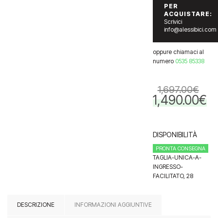
PER
ACQUISTARE:
Scrivici
info@alessibici.com
oppure chiamaci al
numero
0535 85338
1,697.00
€
1,490.00
€
Il
Il
prezzo
pre
originale
attu
era:
è:
DISPONIBILITÀ
1,697.00€.
1,49
PRONTA CONSEGNA
TAGLIA-UNICA-A-
INGRESSO-
FACILITATO, 28
DESCRIZIONE
INFORMAZIONI AGGIUNTIVE