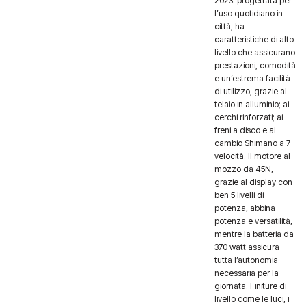
2023: progettata per
l’uso quotidiano in
città, ha
caratteristiche di alto
livello che assicurano
prestazioni, comodità
e un’estrema facilità
di utilizzo, grazie al
telaio in alluminio; ai
cerchi rinforzati; ai
freni a disco e al
cambio Shimano a 7
velocità. Il motore al
mozzo da 45N,
grazie al display con
ben 5 livelli di
potenza, abbina
potenza e versatilità,
mentre la batteria da
370 watt assicura
tutta l’autonomia
necessaria per la
giornata. Finiture di
livello come le luci, i