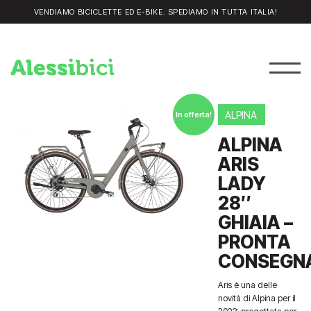
VENDIAMO BICICLETTE ED E-BIKE. SPEDIAMO IN TUTTA ITALIA!
ALPINA
In offerta!
ALPINA
ARIS
LADY
28″
GHIAIA –
PRONTA
CONSEGN
Aris è una delle
novità di Alpina per il