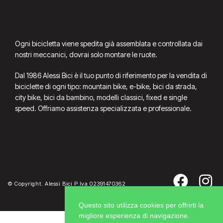
Ogni bicicletta viene spedita già assemblata e controllata dai
nostri meccanici, dovrai solo montare le ruote.
Dal 1986 Alessi Bici è il tuo punto di riferimento per la vendita di
biciclette di ogni tipo: mountain bike, e-bike, bici da strada,
city bike, bici da bambino, modelli classici, fixed e single
speed. Offriamo assistenza specializzata e professionale.
© Copyright. Alessi Bici P.Iva 02391470362
Questo sito utilizza cookies per offrirti la
migliore esperienza di navigazione.