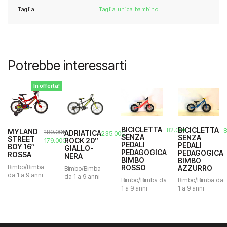
Taglia
Taglia unica bambino
Potrebbe interessarti
In offerta!
BICICLETTA
BICICLETTA
82.00
€
8
MYLAND
189.00
€
ADRIATICA
235.00
€
SENZA
SENZA
STREET
Il
Il
ROCK 20″
179.00
€
PEDALI
PEDALI
BOY 16″
GIALLO-
prezzo
prezzo
PEDAGOGICA
PEDAGOGICA
ROSSA
NERA
originale
attuale
BIMBO
BIMBO
era:
è:
Bimbo/Bimba
ROSSO
AZZURRO
Bimbo/Bimba
189.00€.
179.00€.
da 1 a 9 anni
da 1 a 9 anni
Bimbo/Bimba da
Bimbo/Bimba da
1 a 9 anni
1 a 9 anni