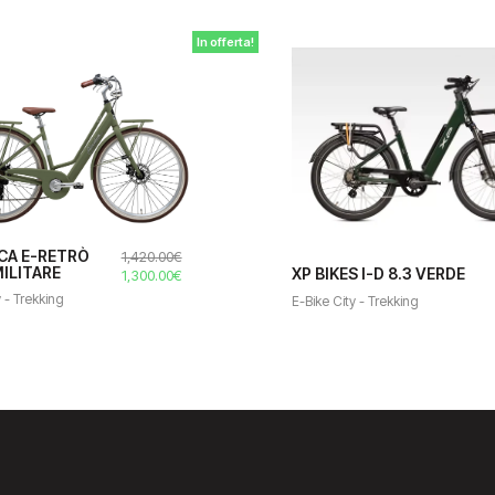
In offerta!
CA E-RETRÒ
1,420.00
€
ILITARE
XP BIKES I-D 8.3 VERDE
Il
Il
1,300.00
€
prezzo
prezzo
y - Trekking
E-Bike City - Trekking
originale
attuale
era:
è:
1,420.00€.
1,300.00€.